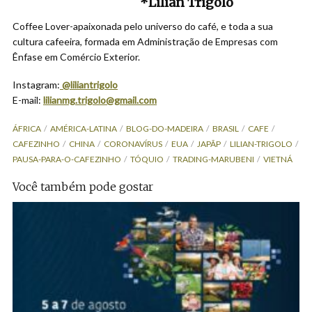
*Lilian Trigolo
Coffee Lover-apaixonada pelo universo do café, e toda a sua
cultura cafeeira, formada em Administração de Empresas com
Ênfase em Comércio Exterior.
Instagram:
@liliantrigolo
E-mail:
lilianmg.trigolo@gmail.com
ÁFRICA
AMÉRICA-LATINA
BLOG-DO-MADEIRA
BRASIL
CAFE
CAFEZINHO
CHINA
CORONAVÍRUS
EUA
JAPÃP
LILIAN-TRIGOLO
PAUSA-PARA-O-CAFEZINHO
TÓQUIO
TRADING-MARUBENI
VIETNÁ
Você também pode gostar