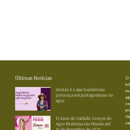
Últimas Notícias
O 
in
Gestão é o que transforma
mu
presença em protagonismo no
ag
agro
co
pr
cl
11 Anos de Cuidado: Lenços do
ca
Agro Reafirma sua Missão até
15 de dezembro de 2025