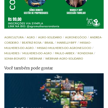
AGRICULTURA
AGRO
AGRO-SOLIDARIO
AGRONEGÓCIO
ANDREA-
CORDEIRO
BEATRIZ-ROSA
BRASIL
MARIELLY-BIFF
MISSAO-
MULHERES-DO-AGRO
MISSAO-MULHERES-DO-AGRONEGOCIO
MULHERES
MULHERES-DO-AGRO
PAULO-ARBEX
RONDONIA
SONIA-BONATO
WEBINAR
WEBINAR-AGRO-SOLIDARIO
Você também pode gostar