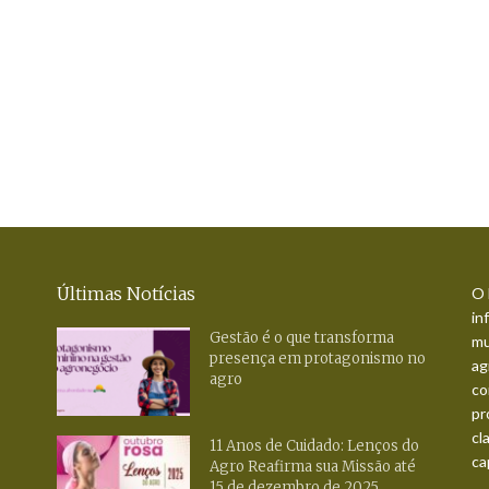
Últimas Notícias
O 
in
Gestão é o que transforma
mu
presença em protagonismo no
ag
agro
co
pr
cl
11 Anos de Cuidado: Lenços do
ca
Agro Reafirma sua Missão até
15 de dezembro de 2025