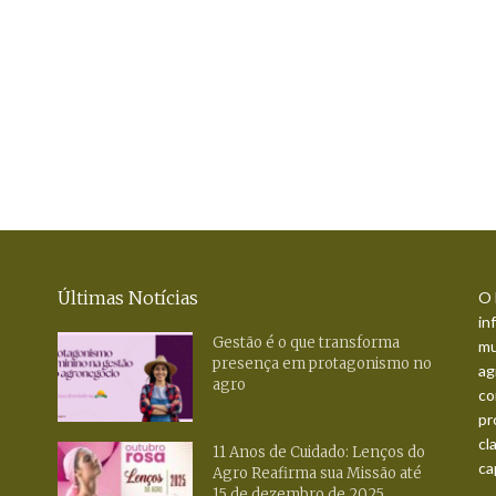
Últimas Notícias
O 
in
Gestão é o que transforma
mu
presença em protagonismo no
ag
agro
co
pr
cl
11 Anos de Cuidado: Lenços do
ca
Agro Reafirma sua Missão até
15 de dezembro de 2025