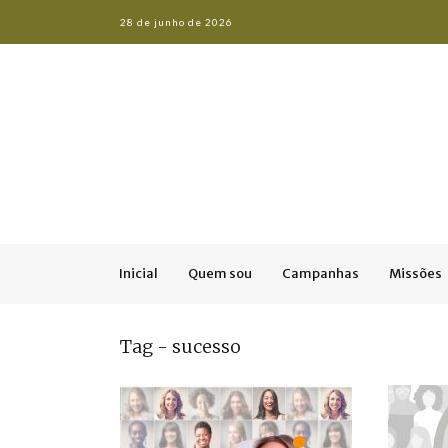
28 de junho de 2026
Inicial
Quem sou
Campanhas
Missões
Tag - sucesso