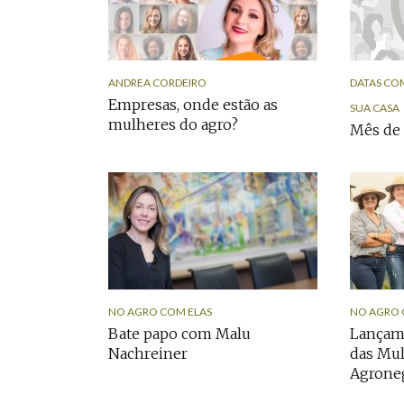
ANDREA CORDEIRO
DATAS CO
Empresas, onde estão as
SUA CASA
mulheres do agro?
Mês de
NO AGRO COM ELAS
NO AGRO 
Bate papo com Malu
Lançame
Nachreiner
das Mu
Agrone