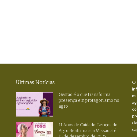
Últimas Notícias
O 
in
Gestão é o que transforma
mu
presença em protagonismo no
ag
agro
co
pr
cl
11 Anos de Cuidado: Lenços do
ca
Agro Reafirma sua Missão até
15 de dezembro de 2025