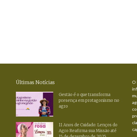
Últimas Notícias
O 
in
Gestão é o que transforma
mu
presença em protagonismo no
ag
agro
co
pr
cl
11 Anos de Cuidado: Lenços do
ca
Agro Reafirma sua Missão até
15 de dezembro de 2025