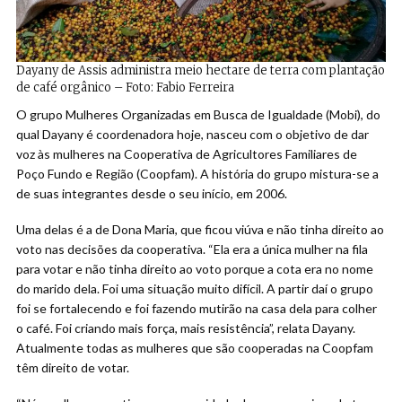
Dayany de Assis administra meio hectare de terra com plantação
de café orgânico – Foto: Fabio Ferreira
O grupo Mulheres Organizadas em Busca de Igualdade (Mobi), do
qual Dayany é coordenadora hoje, nasceu com o objetivo de dar
voz às mulheres na Cooperativa de Agricultores Familiares de
Poço Fundo e Região (Coopfam). A história do grupo mistura-se a
de suas integrantes desde o seu início, em 2006.
Uma delas é a de Dona Maria, que ficou viúva e não tinha direito ao
voto nas decisões da cooperativa. “Ela era a única mulher na fila
para votar e não tinha direito ao voto porque a cota era no nome
do marido dela. Foi uma situação muito difícil. A partir daí o grupo
foi se fortalecendo e foi fazendo mutirão na casa dela para colher
o café. Foi criando mais força, mais resistência”, relata Dayany.
Atualmente todas as mulheres que são cooperadas na Coopfam
têm direito de votar.