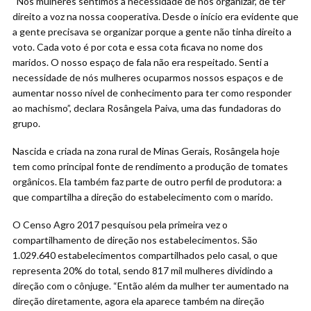
“Nós mulheres sentimos a necessidade de nos organizar, de ter
direito a voz na nossa cooperativa. Desde o início era evidente que
a gente precisava se organizar porque a gente não tinha direito a
voto. Cada voto é por cota e essa cota ficava no nome dos
maridos. O nosso espaço de fala não era respeitado. Senti a
necessidade de nós mulheres ocuparmos nossos espaços e de
aumentar nosso nível de conhecimento para ter como responder
ao machismo”, declara Rosângela Paiva, uma das fundadoras do
grupo.
Nascida e criada na zona rural de Minas Gerais, Rosângela hoje
tem como principal fonte de rendimento a produção de tomates
orgânicos. Ela também faz parte de outro perfil de produtora: a
que compartilha a direção do estabelecimento com o marido.
O Censo Agro 2017 pesquisou pela primeira vez o
compartilhamento de direção nos estabelecimentos. São
1.029.640 estabelecimentos compartilhados pelo casal, o que
representa 20% do total, sendo 817 mil mulheres dividindo a
direção com o cônjuge. “Então além da mulher ter aumentado na
direção diretamente, agora ela aparece também na direção