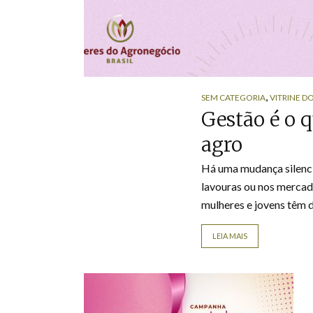
,
SEM CATEGORIA
VITRINE D
Gestão é o 
agro
Há uma mudança silenci
lavouras ou nos mercad
mulheres e jovens têm 
LEIA MAIS