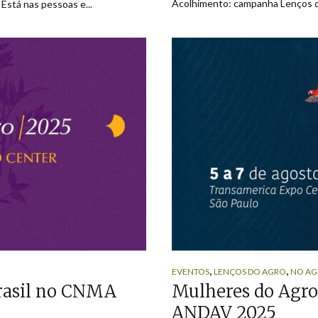
Acolhimento: campanha Lenços do
Está nas pessoas e...
,
,
EVENTOS
LENÇOS DO AGRO
NO AG
rasil no CNMA
Mulheres do Agro
ANDAV 2025