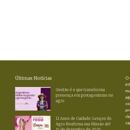
Últimas Notícias
O 
in
Gestão é o que transforma
mu
presença em protagonismo no
ag
agro
co
pr
cl
11 Anos de Cuidado: Lenços do
ca
Agro Reafirma sua Missão até
15 de dezembro de 2025