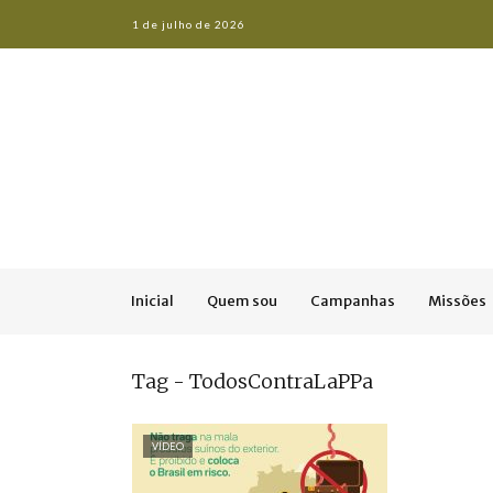
1 de julho de 2026
Inicial
Quem sou
Campanhas
Missões
Tag - TodosContraLaPPa
VÍDEO