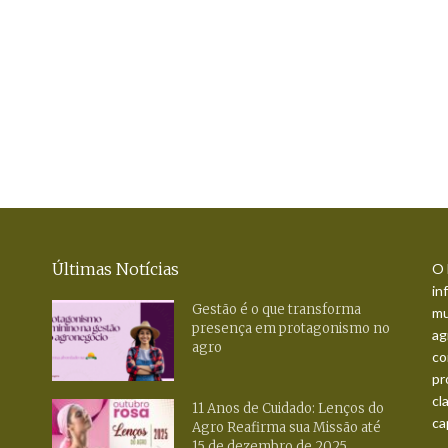
Últimas Notícias
O 
in
Gestão é o que transforma
mu
presença em protagonismo no
ag
agro
co
pr
cl
11 Anos de Cuidado: Lenços do
ca
Agro Reafirma sua Missão até
15 de dezembro de 2025