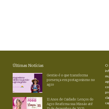
Últimas Notícias
O 
in
Gestão é o que transforma
mu
presença em protagonismo no
ag
agro
co
pr
cl
11 Anos de Cuidado: Lenços do
ca
Agro Reafirma sua Missão até
15 de dezembro de 2025