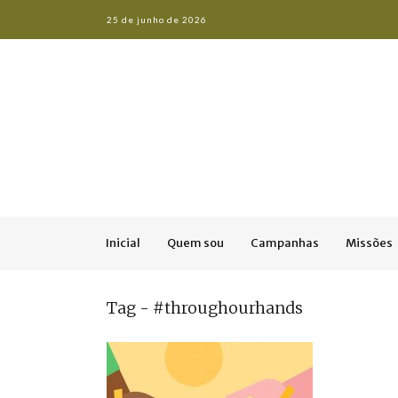
25 de junho de 2026
Inicial
Quem sou
Campanhas
Missões
Tag - #throughourhands