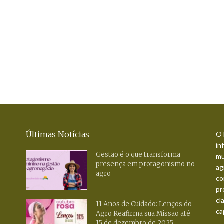
Últimas Notícias
O 
in
Gestão é o que transforma
mu
presença em protagonismo no
ag
agro
co
pr
cl
11 Anos de Cuidado: Lenços do
ca
Agro Reafirma sua Missão até
15 de dezembro de 2025