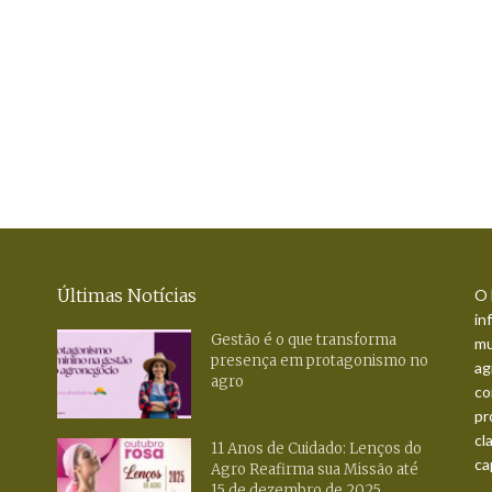
Últimas Notícias
O 
in
Gestão é o que transforma
mu
presença em protagonismo no
ag
agro
co
pr
cl
11 Anos de Cuidado: Lenços do
ca
Agro Reafirma sua Missão até
15 de dezembro de 2025