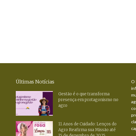
Últimas Notícias
O 
in
Gestão é o que transforma
mu
presença em protagonismo no
ag
agro
co
pr
cl
11 Anos de Cuidado: Lenços do
ca
Agro Reafirma sua Missão até
15 de dezembro de 2025