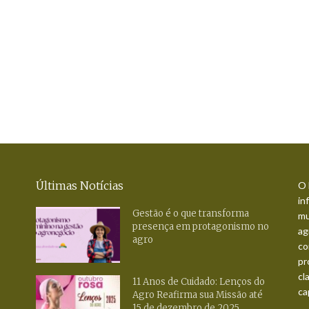
Últimas Notícias
O 
in
Gestão é o que transforma
mu
presença em protagonismo no
ag
agro
co
pr
cl
11 Anos de Cuidado: Lenços do
ca
Agro Reafirma sua Missão até
15 de dezembro de 2025