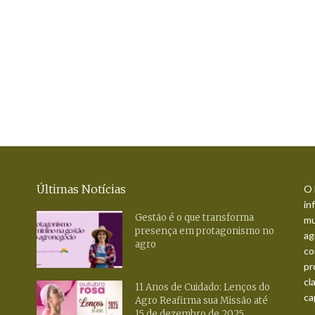
Últimas Notícias
O 
in
Gestão é o que transforma
mu
presença em protagonismo no
ag
agro
co
pr
cl
11 Anos de Cuidado: Lenços do
ca
Agro Reafirma sua Missão até
15 de dezembro de 2025