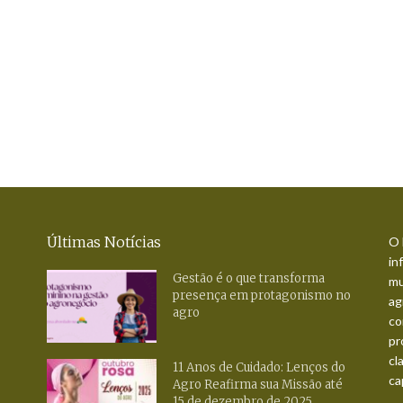
Últimas Notícias
O 
in
Gestão é o que transforma
mu
presença em protagonismo no
ag
agro
co
pr
cl
11 Anos de Cuidado: Lenços do
ca
Agro Reafirma sua Missão até
15 de dezembro de 2025