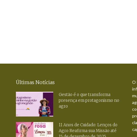
Últimas Notícias
O 
in
Gestão é o que transforma
mu
presença em protagonismo no
ag
agro
co
pr
cl
11 Anos de Cuidado: Lenços do
ca
Agro Reafirma sua Missão até
15 de dezembro de 2025