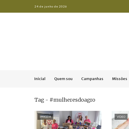
24 de junho de 2026
Inicial
Quem sou
Campanhas
Missões
Tag - #mulheresdoagro
IMAGEM
VÍDEO