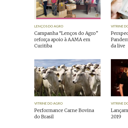
LENÇOS DO AGRO
VITRINE D
Campanha “Lenços do Agro”
Perspec
reforça apoio à AAMA em
Pandemi
Curitiba
da live
VITRINE DO AGRO
VITRINE D
Performance Carne Bovina
Lançam
do Brasil
2019