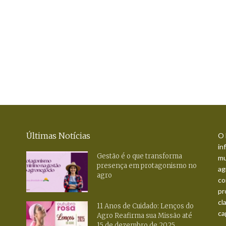
Últimas Notícias
O 
in
Gestão é o que transforma
mu
presença em protagonismo no
ag
agro
co
pr
cl
11 Anos de Cuidado: Lenços do
ca
Agro Reafirma sua Missão até
15 de dezembro de 2025