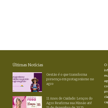
Últimas Notícias
O 
in
Gestão é o que transforma
mu
presença em protagonismo no
ag
agro
co
pr
cl
11 Anos de Cuidado: Lenços do
ca
Agro Reafirma sua Missão até
15 de dezembro de 2025