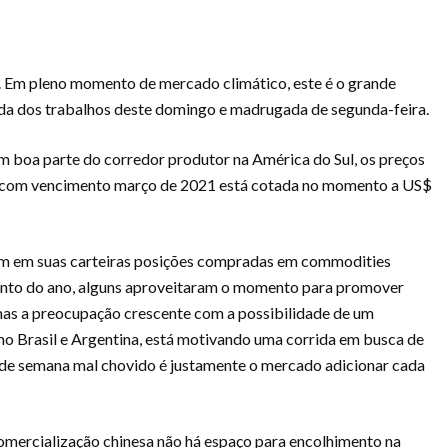
e. Em pleno momento de mercado climático, este é o grande
ada dos trabalhos deste domingo e madrugada de segunda-feira.
 boa parte do corredor produtor na América do Sul, os preços
oja com vencimento março de 2021 está cotada no momento a US$
am em suas carteiras posições compradas em commodities
ento do ano, alguns aproveitaram o momento para promover
 mas a preocupação crescente com a possibilidade de um
o Brasil e Argentina, está motivando uma corrida em busca de
al de semana mal chovido é justamente o mercado adicionar cada
omercialização chinesa não há espaço para encolhimento na