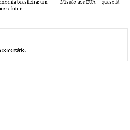
nomia brasileira: um
Missão aos EUA – quase lá
ara o futuro
m comentário.