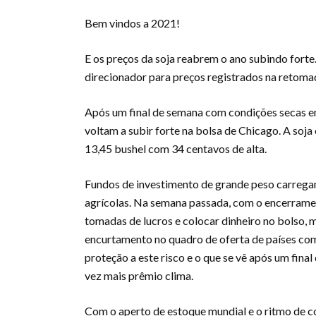
Bem vindos a 2021!
E os preços da soja reabrem o ano subindo fort
direcionador para preços registrados na retom
Após um final de semana com condições secas em
voltam a subir forte na bolsa de Chicago. A s
13,45 bushel com 34 centavos de alta.
Fundos de investimento de grande peso carreg
agrícolas. Na semana passada, com o encerram
tomadas de lucros e colocar dinheiro no bolso,
encurtamento no quadro de oferta de países com
proteção a este risco e o que se vê após um fin
vez mais prêmio clima.
Com o aperto de estoque mundial e o ritmo de c