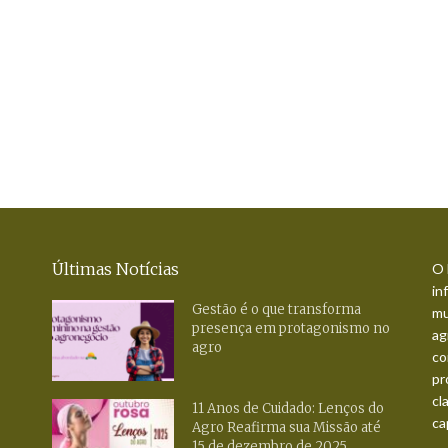
Últimas Notícias
O 
in
Gestão é o que transforma
mu
presença em protagonismo no
ag
agro
co
pr
cl
11 Anos de Cuidado: Lenços do
ca
Agro Reafirma sua Missão até
15 de dezembro de 2025