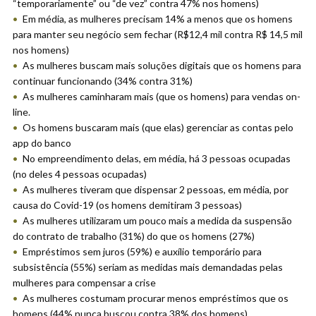
“temporariamente” ou “de vez” contra 47% nos homens)
Em média, as mulheres precisam 14% a menos que os homens
para manter seu negócio sem fechar (R$12,4 mil contra R$ 14,5 mil
nos homens)
As mulheres buscam mais soluções digitais que os homens para
continuar funcionando (34% contra 31%)
As mulheres caminharam mais (que os homens) para vendas on-
line.
Os homens buscaram mais (que elas) gerenciar as contas pelo
app do banco
No empreendimento delas, em média, há 3 pessoas ocupadas
(no deles 4 pessoas ocupadas)
As mulheres tiveram que dispensar 2 pessoas, em média, por
causa do Covid-19 (os homens demitiram 3 pessoas)
As mulheres utilizaram um pouco mais a medida da suspensão
do contrato de trabalho (31%) do que os homens (27%)
Empréstimos sem juros (59%) e auxílio temporário para
subsistência (55%) seriam as medidas mais demandadas pelas
mulheres para compensar a crise
As mulheres costumam procurar menos empréstimos que os
homens (44% nunca buscou contra 38% dos homens)