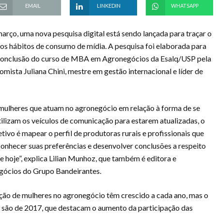
EMAIL
LINKEDIN
WHATSAPP
rço, uma nova pesquisa digital está sendo lançada para traçar o
aos hábitos de consumo de mídia. A pesquisa foi elaborada para
de conclusão do curso de MBA em Agronegócios da Esalq/USP pela
omista Juliana Chini, mestre em gestão internacional e líder de
 mulheres que atuam no agronegócio em relação à forma de se
tilizam os veículos de comunicação para estarem atualizadas, o
tivo é mapear o perfil de produtoras rurais e profissionais que
onhecer suas preferências e desenvolver conclusões a respeito
 hoje”, explica Lilian Munhoz, que também é editora e
egócios do Grupo Bandeirantes.
ção de mulheres no agronegócio têm crescido a cada ano, mas o
es são de 2017, que destacam o aumento da participação das