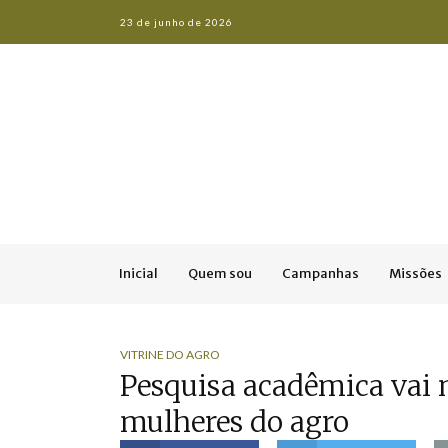
23 de junho de 2026
Inicial
Quem sou
Campanhas
Missões
VITRINE DO AGRO
Pesquisa acadêmica vai 
mulheres do agro