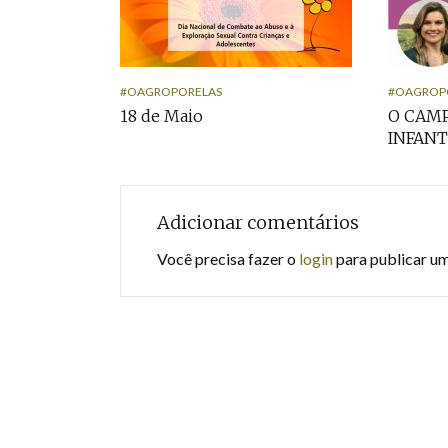
#OAGROPORELAS
#OAGROP
18 de Maio
O CAM
INFANT
Adicionar comentários
Você precisa fazer o
login
para publicar u