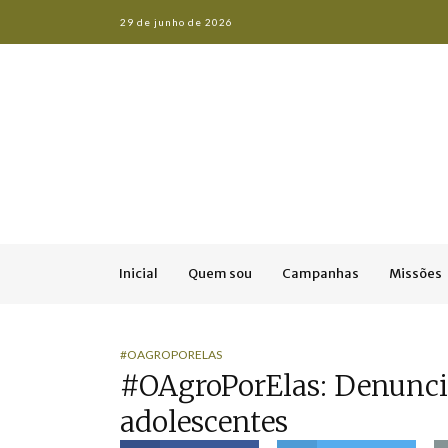
29 de junho de 2026
Inicial
Quem sou
Campanhas
Missões
#OAGROPORELAS
#OAgroPorElas: Denuncie
adolescentes