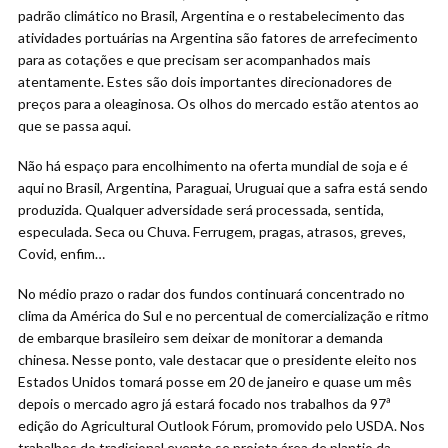
padrão climático no Brasil, Argentina e o restabelecimento das
atividades portuárias na Argentina são fatores de arrefecimento
para as cotações e que precisam ser acompanhados mais
atentamente. Estes são dois importantes direcionadores de
preços para a oleaginosa. Os olhos do mercado estão atentos ao
que se passa aqui.
Não há espaço para encolhimento na oferta mundial de soja e é
aqui no Brasil, Argentina, Paraguai, Uruguai que a safra está sendo
produzida. Qualquer adversidade será processada, sentida,
especulada. Seca ou Chuva. Ferrugem, pragas, atrasos, greves,
Covid, enfim…
No médio prazo o radar dos fundos continuará concentrado no
clima da América do Sul e no percentual de comercialização e ritmo
de embarque brasileiro sem deixar de monitorar a demanda
chinesa. Nesse ponto, vale destacar que o presidente eleito nos
Estados Unidos tomará posse em 20 de janeiro e quase um mês
depois o mercado agro já estará focado nos trabalhos da 97ª
edição do Agricultural Outlook Fórum, promovido pelo USDA. Nos
trabalhos do tradicional evento se projeta área de plantio da