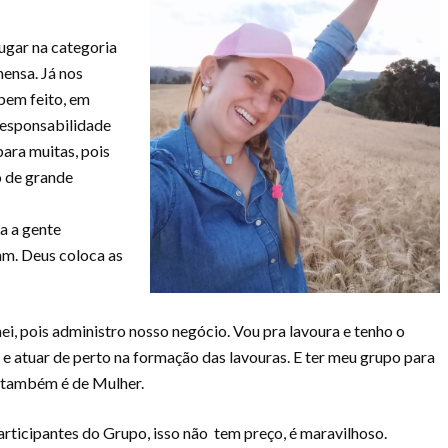
ugar na categoria
ensa. Já nos
bem feito, em
responsabilidade
para muitas, pois
o de grande
a a gente
m. Deus coloca as
i, pois administro nosso negócio. Vou pra lavoura e tenho o
 e atuar de perto na formação das lavouras. E ter meu grupo para
o também é de Mulher.
rticipantes do Grupo, isso não tem preço, é maravilhoso.