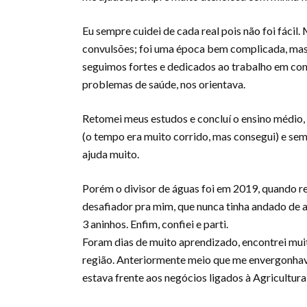
Eu sempre cuidei de cada real pois não foi fácil.
convulsões; foi uma época bem complicada, mas
seguimos fortes e dedicados ao trabalho em con
problemas de saúde, nos orientava.
Retomei meus estudos e concluí o ensino médio,
(o tempo era muito corrido, mas consegui) e semp
ajuda muito.
Porém o divisor de águas foi em 2019, quando 
desafiador pra mim, que nunca tinha andado de 
3 aninhos. Enfim, confiei e parti.
Foram dias de muito aprendizado, encontrei mui
região. Anteriormente meio que me envergonhava
estava frente aos negócios ligados à Agricultur