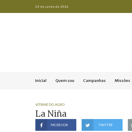
23 de junho de 2026
Inicial
Quem sou
Campanhas
Missões
VITRINE DO AGRO
La Niña
FACEBOOK
TWITTER