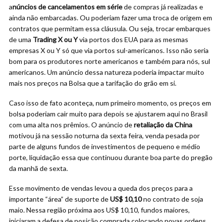
a
núncios de cancelamentos em série
de compras já realizadas e
ainda não embarcadas. Ou poderiam fazer uma troca de origem em
contratos que permitam essa cláusula. Ou seja, trocar embarques
de uma
Trading X ou Y
via portos dos EUA para as mesmas
empresas X ou Y só que via portos sul-americanos. Isso não seria
bom para os produtores norte americanos e também para nós, sul
americanos. Um anúncio dessa natureza poderia impactar muito
mais nos preços na Bolsa que a tarifação do grão em si.
Caso isso de fato aconteça, num primeiro momento, os preços em
bolsa poderiam cair muito para depois se ajustarem aqui no Brasil
com uma alta nos prêmios. O anúncio de
retaliação da China
motivou já na sessão noturna da sexta feira, venda pesada por
parte de alguns fundos de investimentos de pequeno e médio
porte, liquidação essa que continuou durante boa parte do pregão
da manhã de sexta.
Esse movimento de vendas levou a queda dos preços para a
importante “área” de suporte de
US$ 10,10
no contrato de soja
maio. Nessa região próxima aos US$ 10,10, fundos maiores,
iniciaram a defesa de posição comprada colocando novas ordens