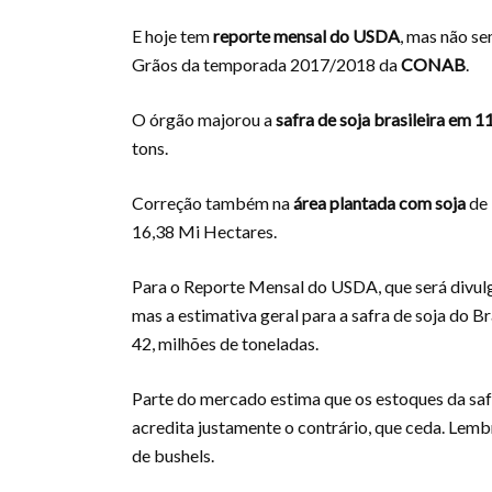
E hoje tem
reporte mensal do USDA
, mas não s
Grãos da temporada 2017/2018 da
CONAB
.
O órgão majorou a
safra de soja brasileira em 1
tons.
Correção também na
área plantada com soja
de 
16,38 Mi Hectares.
Para o Reporte Mensal do USDA, que será divulg
mas a estimativa geral para a safra de soja do B
42, milhões de toneladas.
Parte do mercado estima que os estoques da sa
acredita justamente o contrário, que ceda. Le
de bushels.