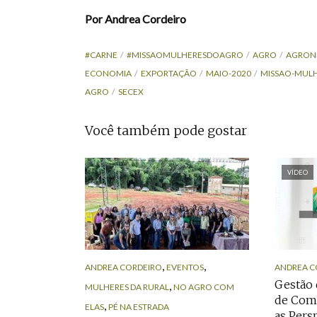
Por Andrea Cordeiro
#CARNE
#MISSAOMULHERESDOAGRO
AGRO
AGRON
ECONOMIA
EXPORTAÇÃO
MAIO-2020
MISSAO-MUL
AGRO
SECEX
Você também pode gostar
VÍDEO
,
,
ANDREA CORDEIRO
EVENTOS
ANDREA C
Gestão 
,
MULHERES DA RURAL
NO AGRO COM
de Comm
,
ELAS
PÉ NA ESTRADA
as Pers