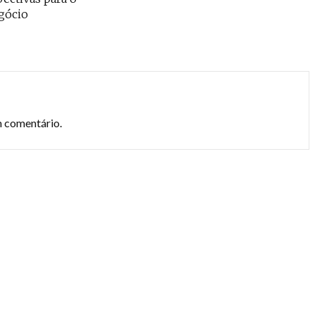
gócio
m comentário.