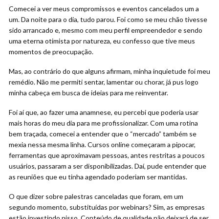
Comecei a ver meus compromissos e eventos cancelados um a
um. Da noite para o dia, tudo parou. Foi como se meu chão tivesse
sido arrancado e, mesmo com meu perfil empreendedor e sendo
uma eterna otimista por natureza, eu confesso que tive meus
momentos de preocupação.
Mas, ao contrário do que alguns afirmam, minha inquietude foi meu
remédio. Não me permiti sentar, lamentar ou chorar, já pus logo
minha cabeça em busca de ideias para me reinventar.
Foi aí que, ao fazer uma anamnese, eu percebi que poderia usar
mais horas do meu dia para me profissionalizar. Com uma rotina
bem traçada, comecei a entender que o “mercado” também se
mexia nessa mesma linha. Cursos online começaram a pipocar,
ferramentas que aproximavam pessoas, antes restritas a poucos
usuários, passaram a ser disponibilizadas. Daí, pude entender que
as reuniões que eu tinha agendado poderiam ser mantidas.
O que dizer sobre palestras canceladas que foram, em um
segundo momento, substituídas por webinars? Sim, as empresas
estão investindo nisso. Conteúdo de qualidade não deixará de ser